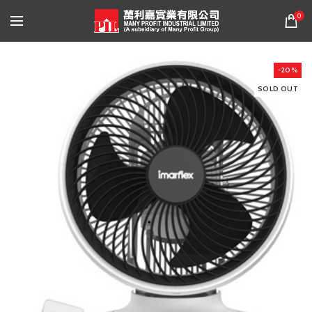
0
-20%
SOLD OUT