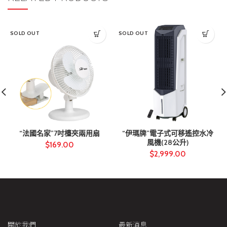
SOLD OUT
SOLD OUT
“法國名家”7吋檯夾兩用扇
“伊瑪牌”電子式可移遙控水冷
風機(28公升)
$
169.00
$
2,999.00
關於我們
最新消息