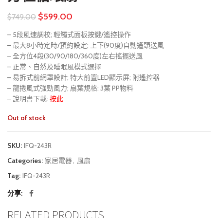
$
599.00
$
749.00
– 5段風速調校; 輕觸式面板按鍵/遙控操作
– 最大8小時定時/預約設定; 上下(90度)自動遙頭送風
– 全方位4段(30/90/180/360度)左右搖擺送風
– 正常、自然及睡眠風模式選擇
– 易拆式前網罩設計; 特大前置LED顯示屏; 附遙控器
– 龍捲風式強勁風力; 扇葉規格: 3葉 PP物料
– 說明書下載:
按此
Out of stock
SKU:
IFQ-243R
Categories:
家居電器
,
風扇
Tag:
IFQ-243R
分享
RELATED PRODUCTS