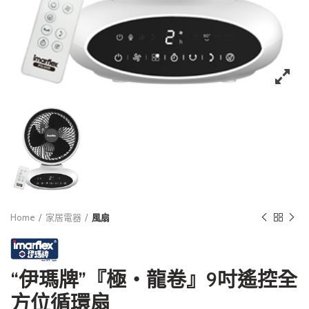
Home
家居電器
風扇
“伊瑪牌”『極‧龍卷』9吋遙控全
方位循環扇