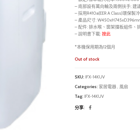
– 底部設有萬向輪及兩側扶手; 建議
– 採用R410a(EER A Class)環保製
– 產品尺寸: W450xH745xD396m
– 配件: 排水喉、窗架擋板組件
– 說明書下載:
按此
*本機保用期為12個月
Out of stock
SKU:
IFX-14KUV
Categories:
家居電器
,
風扇
Tag:
IFX-14KUV
分享