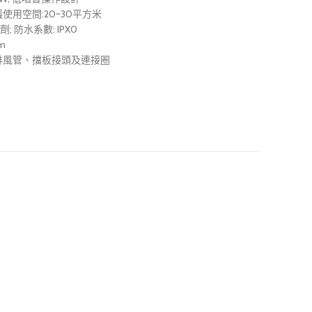
使用空間:20~30平方米
冷劑; 防水系數: IPX0
m
、排風管、擋板接頭及連接圈