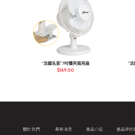
“法國名家”7吋檯夾兩用扇
“
$
169.00
關於我們
最新消息
產品介紹
產品保修