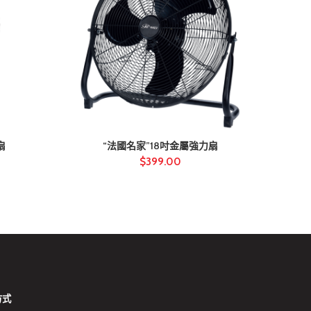
扇
“法國名家”18吋金屬強力扇
“伊瑪
$
399.00
方式