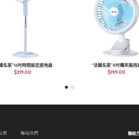
法國名家”16吋時間設定座地扇
“法國名家”8吋檯夾兩用
$
319.00
$
199.00
註冊
聯絡我們
聯絡