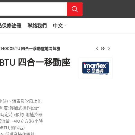
品保修註冊
聯絡我們
中文
 14000BTU 四合㇐移動座地冷氣機
00BTU 四合㇐移動座
公升/小時)、消毒及吹風功能
風角度; 輕觸式操作設計
小時定時 /預約; 附遙控器
量: ~410立方米/小時
BTU, 約1½匹)
80W; 低嘈音操作設計