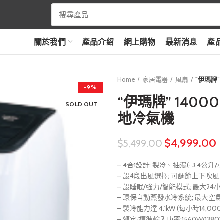
關於我們
產品介紹
網上購物
最新消息
產
Home
家居電器
風扇
“伊瑪牌”
-9%
“伊瑪牌” 140
SOLD OUT
地冷氣機
$
4,999.00
$
5,499.00
– 4合1設計: 製冷、抽濕(~3.4
– 設4段出風選擇; 可調節上下吹
– 設睡眠/強力/智能模式; 最大24
– 環保自動蒸發水冷系統; 最大空氣流
– 製冷能力達 4.1kW (每小時14,000
– 額定/標準輸入功率:1560W/13